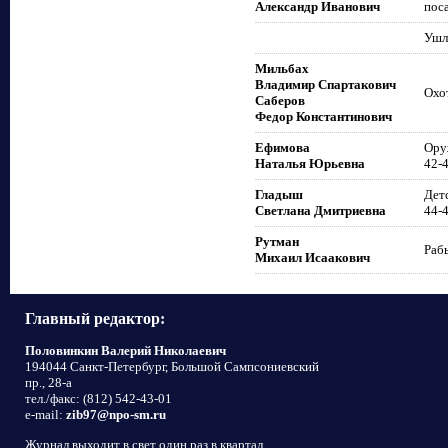
Александр Иванович
поса
Ушл
Мильбах
Владимир Спартакович
Охо
Саберов
Федор Константинович
Ефимова
Ору
Наталья Юрьевна
42-
Гладыш
Детс
Светлана Дмитриевна
44-
Рутман
Раб
Михаил Исаакович
Главный редактор:
Половинкин Валерий Николаевич
194044 Санкт-Петербург, Большой Сампсониевский
пр., 28-а
тел./факс: (812) 542-43-01
e-mail:
zib97@npo-sm.ru
Журнал выходит в свет один раз в квартал