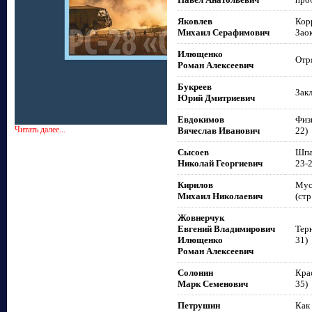
Яковлев
Кор
Михаил Серафимович
Заок
Илющенко
Отр
Роман Алексеевич
Букреев
Закл
Юрий Дмитриевич
Евдокимов
Физ
Читать далее...
Вячеслав Иванович
22)
Сысоев
Шпа
Николай Георгиевич
23-
Кирилов
Мус
Михаил Николаевич
(стр
Жовнерчук
Евгений Владимирович
Тер
Илющенко
31)
Роман Алексеевич
Солонин
Кра
Марк Семенович
35)
Петрушин
Как