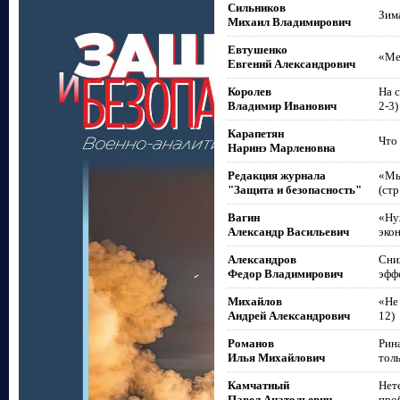
Сильников
Зима
Михаил Владимирович
Евтушенко
«Ме
Евгений Александрович
Королев
На 
Владимир Иванович
2-3)
Карапетян
Что 
Наринэ Марленовна
Редакция журнала
«Мы
"Защита и безопасность"
(стр
Вагин
«Ну
Александр Васильевич
эко
Александров
Сни
Федор Владимирович
эффе
Михайлов
«Не 
Андрей Александрович
12)
Романов
Рин
Илья Михайлович
толь
Камчатный
Нет
Павел Анатольевич
про