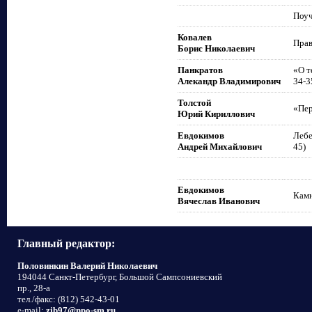
Поуч
Ковалев
Прав
Борис Николаевич
Панкратов
«О т
Алекандр Владимирович
34-3
Толстой
«Пер
Юрий Кириллович
Евдокимов
Лебе
Андрей Михайлович
45)
Евдокимов
Камн
Вячеслав Иванович
Главный редактор:
Половинкин Валерий Николаевич
194044 Санкт-Петербург, Большой Сампсониевский
пр., 28-а
тел./факс: (812) 542-43-01
e-mail:
zib97@npo-sm.ru