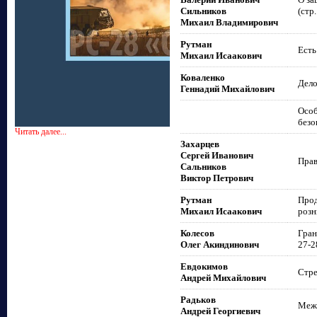
Сильников
(стр
Михаил Владимирович
Рутман
Есть
Михаил Исаакович
Коваленко
Дело
Геннадий Михайлович
Особ
безо
Читать далее...
Захарцев
Сергей Иванович
Прав
Сальников
Виктор Петрович
Рутман
Прод
Михаил Исаакович
розн
Колесов
Гран
Олег Акиндинович
27-2
Евдокимов
Стре
Андрей Михайлович
Радьков
Межд
Андрей Георгиевич