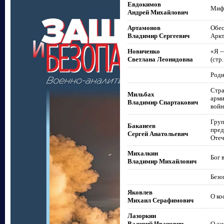
Евдокимов
Мифо
Андрей Михайлович
Артамонов
Обес
Владимир Сергеевич
Аркт
Новиченко
«Я —
Светлана Леонидовна
(стр.
Роди
Стра
Мильбах
арми
Владимир Спартакович
войн
Груп
Баканеев
пред
Сергей Анатольевич
Отеч
Михалкин
Бог 
Владимир Михайлович
Безо
Яковлев
О ко
Михаил Серафимович
Лазоркин
Валерий Иванович
О з